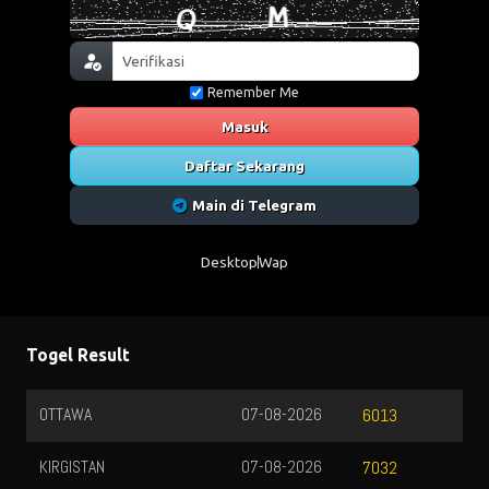
Remember Me
Masuk
Daftar Sekarang
Main di Telegram
Desktop
Wap
Togel Result
OTTAWA
07-08-2026
6013
KIRGISTAN
07-08-2026
7032