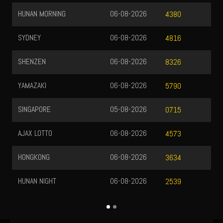
HUNAN MORNING
06-08-2026
4380
SYDNEY
06-08-2026
4816
SHENZEN
06-08-2026
8326
YAMAZAKI
06-08-2026
5790
SINGAPORE
05-08-2026
0715
AJAX LOTTO
06-08-2026
4573
HONGKONG
06-08-2026
3634
HUNAN NIGHT
06-08-2026
2539