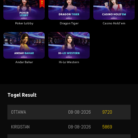
Poker Lobby
Dragon Tiger
Casino Hold'em
Andar Bahar
Hi-Lo Western
Togel Result
OTTAWA
08-08-2026
TO
9720
KIRGISTAN
08-08-2026
HK 
5869