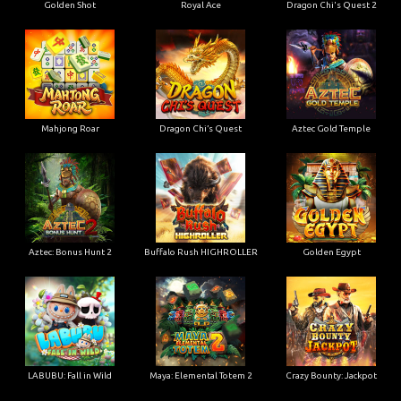
Golden Shot
Royal Ace
Dragon Chi's Quest 2
Mahjong Roar
Dragon Chi’s Quest
Aztec Gold Temple
Aztec: Bonus Hunt 2
Buffalo Rush HIGHROLLER
Golden Egypt
LABUBU: Fall in Wild
Maya: Elemental Totem 2
Crazy Bounty: Jackpot