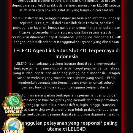
pembayaran modern seperti Dana dan QRIS membantu proses
deposit menjadi lebih praktis dan efisien, menjadikan LELE4D sebagai
salah satu agen link situs slot 4D yang banyak dicari saat ini.
Melalui halaman ini, pengguna dapat menemukan informasi lengkap
seputar LELE4D, mulai dari akses link situs terbaru, panduan
penggunaan layanan, hingga gambaran umum mengenai sistem dan
fitur yang tersedia. Informasi yang disajikan secara jelas dan
terstruktur diharapkan dapat membantu pengguna mengenal LELE4D
dengan lebih baik sebelum menggunakan layanan yang disediakan.
LELE4D Agen Link Situs Slot 4D Terpercaya di
Indonesia
LELE4D
hadir sebagai platform hiburan digital yang menyediakan
berbagai pilihan game slot online dan togel populer dengan akses
yang mudah, cepat, dan aman bagi pengguna di Indonesia. Dengan
tampilan website yang modern serta sistem yang stabil, LELE4D
memberikan pengalaman bermain yang nyaman untuk seluruh
pemain, baik pemula maupun pengguna berpengalaman.
Platform ini menawarkan berbagai jenis permainan dari provider
ternama dengan kualitas grafis yang menarik dan fitur permainan
yang lengkap. Selain itu, proses daftar, login, hingga transaksi
deposit dan withdraw dirancang agar lebih praktis menggunakan
berbagai metode pembayaran digital yang umum digunakan saat ini.
Keunggulan pelayanan yang responsif paling
utama di LELE4D