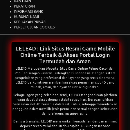
BANTUAN
PERATURAN
INFORMASI BANK
HUBUNGI KAMI
KEBIJAKAN PRIVASI
PERSETUJUAN COOKIES
LELE4D : Link Situs Resmi Game Mobile
Online Terbaik & Akses Portal Login
Termudah dan Aman
LELE4D Merupakan Website Situs Game Online Paling Gacor dan
Populer Dengan Pasaran Terlengkap Di Indonesia. Dengan sistem
pengelolaan yang profesional dan layanan yang terus diperbarui,
LELE4D berkomitmen memberikan akses permainan slot 4D yang
mudah, aman, dan nyaman untuk digunakan.
Sebagai agen yang telah berlisensi,
LELE4D
menghadirkan platform
yang dapat diakses dengan stabil setiap hari. Beragam pilihan
permainan slot 4D tersedia dalam satu situs, sehingga memudahkan
pengguna dalam memilih jenis permainan sesuai dengan kebutuhan
dan preferensi masing-masing.
Dari sisi transaksi, LELE4D menawarkan kemudahan dengan minimal
deposit receh mulai dari 10 ribu rupiah. Dukungan metode