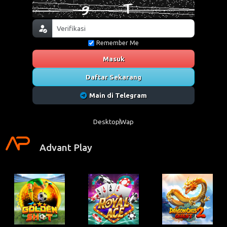
Remember Me
Masuk
Daftar Sekarang
Main di Telegram
Desktop
Wap
Advant Play