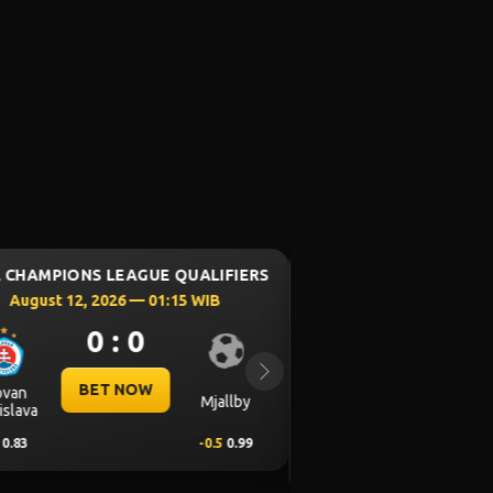
ralds
Wild Harlequin
s
FOOTBALL F24 INTERNATIONAL
FRIENDLY
August 7, 2026 — 12:15 WIB
 Red
Frog's Gift
0 : 1
Next
BET NOW
e-
Wales
Netherlands
25
-0.64
0.25
0.40