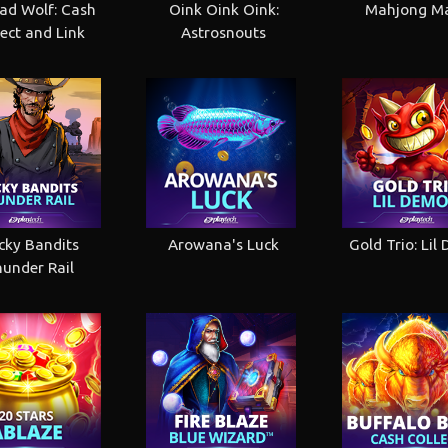
ad Wolf: Cash
Oink Oink Oink:
Mahjong M
lect and Link
Astrosnouts
icky Bandits
Arowana's Luck
Gold Trio: Lil
under Rail