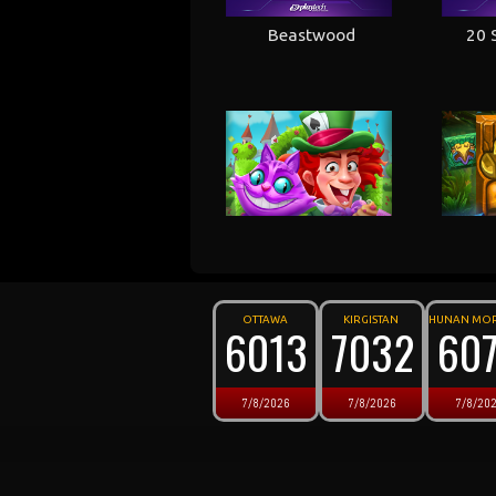
Beastwood
20 
Adventures Beyond
Azt
Wonderland Magical
OTTAWA
KIRGISTAN
HUNAN MO
6013
7032
60
Maze
7/8/2026
7/8/2026
7/8/20