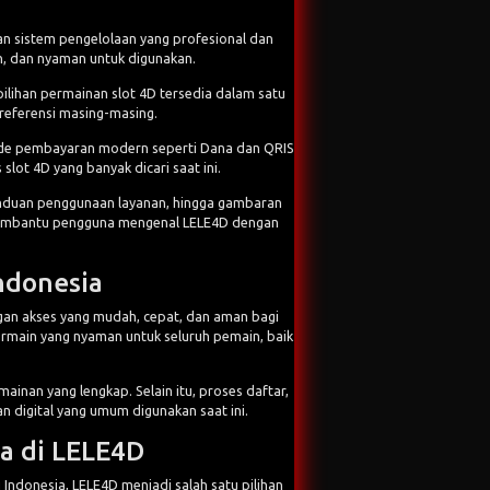
n sistem pengelolaan yang profesional dan
, dan nyaman untuk digunakan.
ilihan permainan slot 4D tersedia dalam satu
referensi masing-masing.
tode pembayaran modern seperti Dana dan QRIS
slot 4D yang banyak dicari saat ini.
nice
Wizzy Trix
panduan penggunaan layanan, hingga gambaran
t membantu pengguna mengenal LELE4D dengan
ndonesia
ngan akses yang mudah, cepat, dan aman bagi
rmain yang nyaman untuk seluruh pemain, baik
ainan yang lengkap. Selain itu, proses daftar,
 digital yang umum digunakan saat ini.
lt
Flip Royale
a di LELE4D
Indonesia, LELE4D menjadi salah satu pilihan