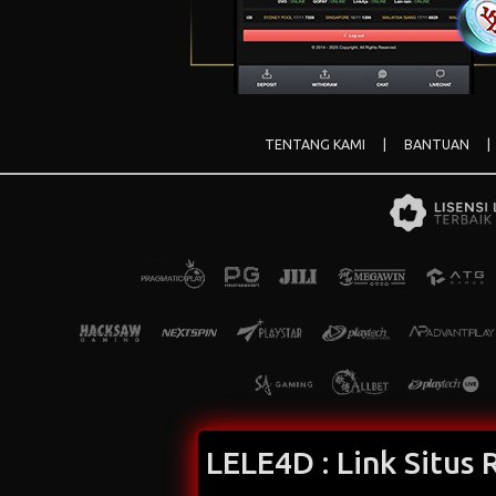
Lights of Luck
Epic
TENTANG KAMI
|
BANTUAN
|
Piggy Mania
Meg
L
LELE4D : Link Situs