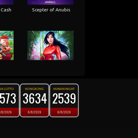
: Cash
Scepter of Anubis
Pigs of
Sakura Fortune Epic
Bloom
AX LOTTO
HONGKONG
HUNAN NIGHT
573
3634
2539
/8/2026
6/8/2026
6/8/2026