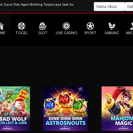
or Dan Agen Betting Terpercaya Saat Ini
Selamat Datang Di Lele4d Sit
ME
TOGEL
SLOT
LIVE CASINO
SPORT
SABUNG
ARC