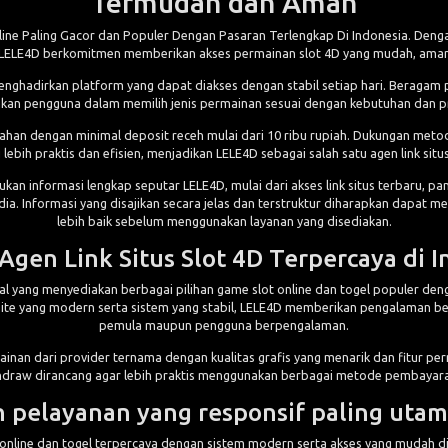
Termudah dan Aman
ne Paling Gacor dan Populer Dengan Pasaran Terlengkap Di Indonesia. Denga
i, LELE4D berkomitmen memberikan akses permainan slot 4D yang mudah, aman
nghadirkan platform yang dapat diakses dengan stabil setiap hari. Beragam p
kan pengguna dalam memilih jenis permainan sesuai dengan kebutuhan dan p
dahan dengan minimal deposit receh mulai dari 10 ribu rupiah. Dukungan me
ih praktis dan efisien, menjadikan LELE4D sebagai salah satu agen link situs 
e Racaroon
Sahara Riches: Cash
Veils of Ve
kan informasi lengkap seputar LELE4D, mulai dari akses link situs terbaru, 
Collect Max
dia. Informasi yang disajikan secara jelas dan terstruktur diharapkan dapa
lebih baik sebelum menggunakan layanan yang disediakan.
Agen Link Situs Slot 4D Terpercaya di I
tal yang menyediakan berbagai pilihan game slot online dan togel populer de
ite yang modern serta sistem yang stabil, LELE4D memberikan pengalaman be
pemula maupun pengguna berpengalaman.
nan dari provider ternama dengan kualitas grafis yang menarik dan fitur perm
ithdraw dirancang agar lebih praktis menggunakan berbagai metode pembayaran
 Truck Begins
Book of Inferno
Mine & Me
 pelayanan yang responsif paling utam
online dan togel terpercaya dengan sistem modern serta akses yang mudah di 