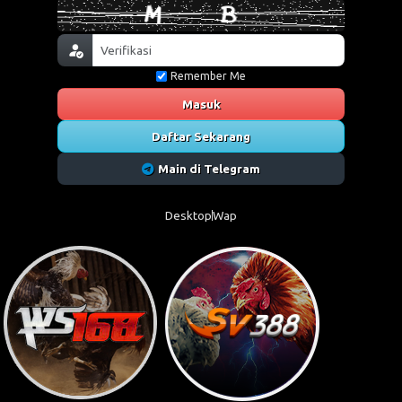
Remember Me
Masuk
Daftar Sekarang
Main di Telegram
Desktop
Wap