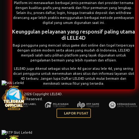
Platform ini menawarkan berbagai jenis permainan dari provider ternama
dengan kualitas grafis yang menarik dan fitur permainan yang lengkap.
Selain itu, proses daftar, login, hingga transaksi deposit dan withdraw
dirancang agar lebih praktis menggunakan berbagai metode pembayaran
digital yang umum digunakan saat ini.
Keunggulan pelayanan yang responsif paling utama
di LELE4D
Bagi pengguna yang mencari situs game slot online dan togel terpercaya
dengan sistem modern serta akses yang mudah di Indonesia, LELE4D
menjadi salah satu pilihan platform yang layak digunakan untuk
pengalaman bermain yang lebih nyaman dan efisien.
LELE4D juga dikenal sebagai situs
lele 4d gacor
atau
lele 4d
, yang sering
dicari pengguna untuk menemukan akses situs dan informasi layanan slot
4D terbaru. Jangan lupa
Daftar LELE4D
untuk mulai bermain dan
menikmati semua fitur yang tersedia.
© 2015 - 2026 Copyright LELE4D.
All Rights Reserved.
LAPOR PUSAT