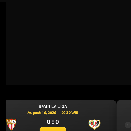
SPAIN LA LIGA
August 16, 2026 — 00:30 WIB
0 : 0
Previous
Ne