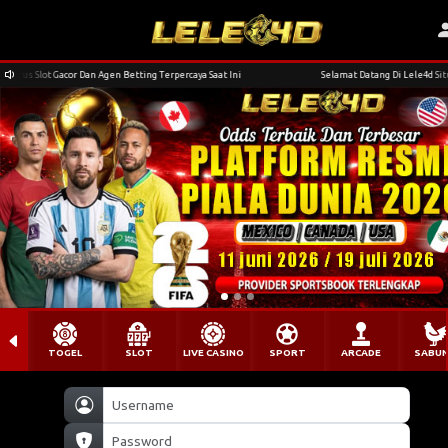
us Slot Gacor Dan Agen Betting Terpercaya Saat Ini
Selamat Datang Di Lele4d Situs Slo
TOGEL
SLOT
LIVE CASINO
SPORT
ARCADE
SABU