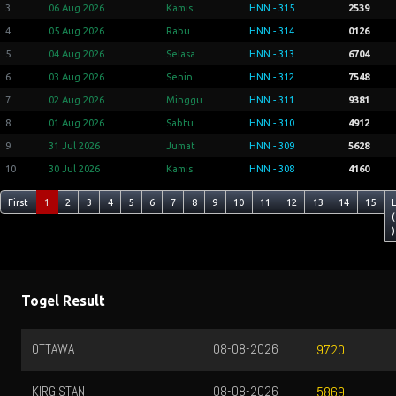
3
06 Aug 2026
Kamis
HNN - 315
2539
4
05 Aug 2026
Rabu
HNN - 314
0126
5
04 Aug 2026
Selasa
HNN - 313
6704
6
03 Aug 2026
Senin
HNN - 312
7548
7
02 Aug 2026
Minggu
HNN - 311
9381
8
01 Aug 2026
Sabtu
HNN - 310
4912
9
31 Jul 2026
Jumat
HNN - 309
5628
10
30 Jul 2026
Kamis
HNN - 308
4160
First
1
2
3
4
5
6
7
8
9
10
11
12
13
14
15
(
)
Togel Result
OTTAWA
08-08-2026
9720
KIRGISTAN
08-08-2026
5869