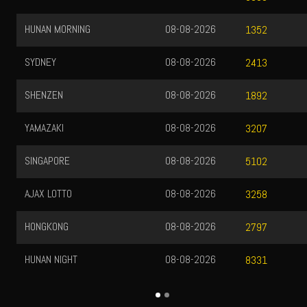
HUNAN MORNING
08-08-2026
1352
SYDNEY
08-08-2026
2413
SHENZEN
08-08-2026
1892
YAMAZAKI
08-08-2026
3207
SINGAPORE
08-08-2026
5102
AJAX LOTTO
08-08-2026
3258
HONGKONG
08-08-2026
2797
HUNAN NIGHT
08-08-2026
8331