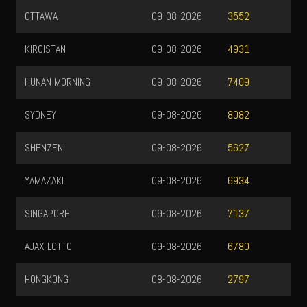
OTTAWA
09-08-2026
3552
KIRGISTAN
09-08-2026
4931
HUNAN MORNING
09-08-2026
7409
SYDNEY
09-08-2026
8082
SHENZEN
09-08-2026
5627
YAMAZAKI
09-08-2026
6934
SINGAPORE
09-08-2026
7137
AJAX LOTTO
09-08-2026
6780
HONGKONG
08-08-2026
2797