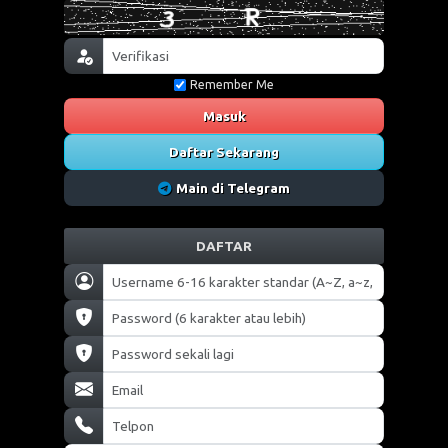
Remember Me
Masuk
Daftar Sekarang
Main di Telegram
DAFTAR