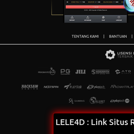
TENTANG KAMI
|
BANTUAN
|
LELE4D : Link Situs