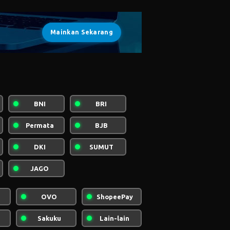
Mainkan Sekarang
BNI
BRI
Permata
BJB
DKI
SUMUT
JAGO
OVO
ShopeePay
Sakuku
Lain-lain