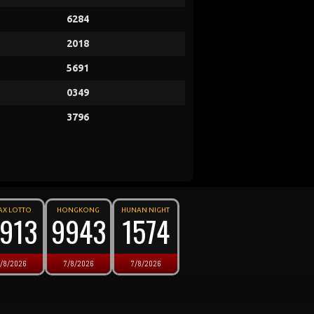
6284
2018
5691
0349
3796
AX LOTTO
HONGKONG
HUNAN NIGHT
913
9943
1574
/8/2026
7/8/2026
7/8/2026