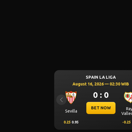
ONS LEAGUE QUALIFIERS
UEFA CHAMPIONS LEAGUE QUAL
12, 2026 — 02:00 WIB
August 12, 2026 — 01:30 WI
0 : 0
0 : 0
Previous
BET NOW
BET NOW
SK Sturm
Sparta Praha
Fen
Graz
-1
0.96
-0.5
0.95
0.