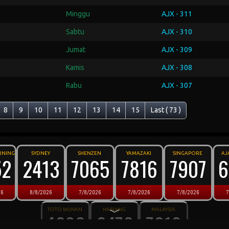
Minggu
AJX - 311
Sabtu
AJX - 310
Jumat
AJX - 309
Kamis
AJX - 308
Rabu
AJX - 307
8
9
10
11
12
13
14
15
Last ( 73 )
RNING
SYDNEY
SHENZEN
YAMAZAKI
SINGAPORE
AJ
52
2413
7065
7816
7907
6
26
8/8/2026
7/8/2026
7/8/2026
7/8/2026
7
TOTO WUHAN
HK SIANG
MALAYSIA
4280
2476
7218