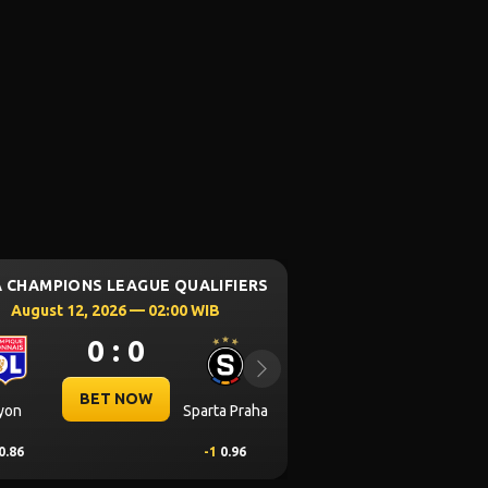
FA CHAMPIONS LEAGUE QUALIFIERS
August 11, 2026 — 22:59 WIB
0 : 0
Next
BET NOW
Union Saint-
do Glimt
Gilloise
.75
0.82
-0.75
1.00