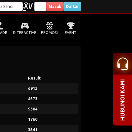
itus Slot Gacor Dan Agen Betting Terpercaya Saat Ini
Masuk
Daftar
ADE
INTERACTIVE
PROMOSI
EVENT
Result
6913
4573
9304
1760
3541