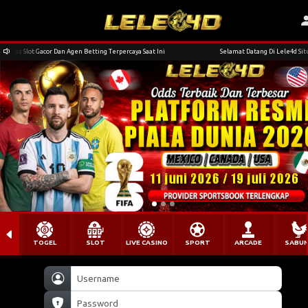
s Slot Gacor Dan Agen Betting Terpercaya Saat Ini
Selamat Datang Di Lele4d Situs Slo
TOGEL
SLOT
LIVE CASINO
SPORT
ARCADE
SABU