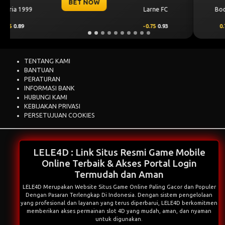
BET NOW
Bodo Glimt
Union Saint-Gilloi
0.75
0.77
-0.75
-0.95
TENTANG KAMI
BANTUAN
PERATURAN
INFORMASI BANK
HUBUNGI KAMI
KEBIJAKAN PRIVASI
PERSETUJUAN COOKIES
LELE4D : Link Situs Resmi Game Mobile
Online Terbaik & Akses Portal Login
Termudah dan Aman
LELE4D Merupakan Website Situs Game Online Paling Gacor dan Populer
Dengan Pasaran Terlengkap Di Indonesia. Dengan sistem pengelolaan
yang profesional dan layanan yang terus diperbarui, LELE4D berkomitmen
memberikan akses permainan slot 4D yang mudah, aman, dan nyaman
untuk digunakan.