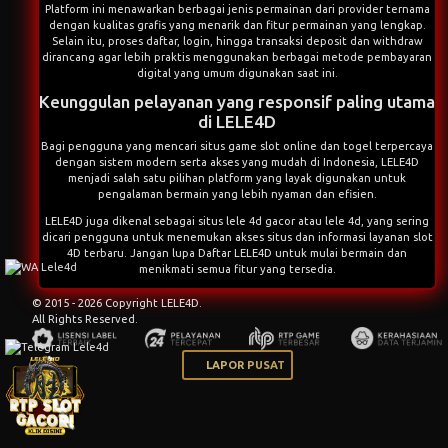
Platform ini menawarkan berbagai jenis permainan dari provider ternama
dengan kualitas grafis yang menarik dan fitur permainan yang lengkap.
Selain itu, proses daftar, login, hingga transaksi deposit dan withdraw
dirancang agar lebih praktis menggunakan berbagai metode pembayaran
digital yang umum digunakan saat ini.
Keunggulan pelayanan yang responsif paling utama
di LELE4D
Bagi pengguna yang mencari situs game slot online dan togel terpercaya
dengan sistem modern serta akses yang mudah di Indonesia, LELE4D
menjadi salah satu pilihan platform yang layak digunakan untuk
pengalaman bermain yang lebih nyaman dan efisien.
LELE4D juga dikenal sebagai situs
lele 4d gacor
atau
lele 4d
, yang sering
dicari pengguna untuk menemukan akses situs dan informasi layanan slot
4D terbaru. Jangan lupa
Daftar LELE4D
untuk mulai bermain dan
menikmati semua fitur yang tersedia.
© 2015 - 2026 Copyright LELE4D.
All Rights Reserved.
LAPOR PUSAT