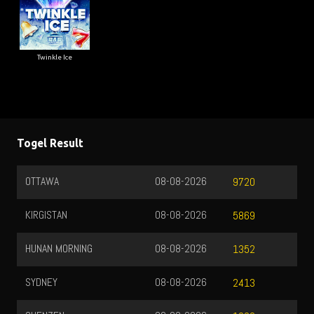
Twinkle Ice
Togel Result
TOTO WUHAN
08-08-2026
3454
HK SIANG
08-08-2026
2476
MALAYSIA
08-08-2026
6851