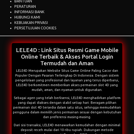
BANTUAN
PERATURAN
INFORMASI BANK
HUBUNGI KAMI
KEBIJAKAN PRIVASI
PERSETUJUAN COOKIES
LELE4D : Link Situs Resmi Game Mobile
Online Terbaik & Akses Portal Login
Termudah dan Aman
LELE4D Merupakan Website Situs Game Online Paling Gacor dan
Populer Dengan Pasaran Terlengkap Di Indonesia. Dengan sistem
pengelolaan yang profesional dan layanan yang terus diperbarui,
LELE4D berkomitmen memberikan akses permainan slot 4D yang
mudah, aman, dan nyaman untuk digunakan.
Sebagai agen yang telah berlisensi,
LELE4D
menghadirkan platform
yang dapat diakses dengan stabil setiap hari. Beragam pilihan
permainan slot 4D tersedia dalam satu situs, sehingga memudahkan
pengguna dalam memilih jenis permainan sesuai dengan kebutuhan
dan preferensi masing-masing.
Dari sisi transaksi, LELE4D menawarkan kemudahan dengan minimal
deposit receh mulai dari 10 ribu rupiah. Dukungan metode