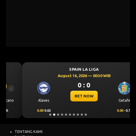
SPAIN LA LIGA
August 16, 2026 — 00:30 WIB
0 : 0
Previous
Next
BET NOW
Alaves
Getafe
0.00
0.62
0.00
-0.72
TENTANG KAMI