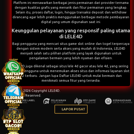
Platform ini menawarkan berbagai jenis permainan dari provider ternama
dengan kualitas grafis yang menarik dan fitur permainan yang lengkap.
Selain itu, proses daftar, login, hingga transaksi deposit dan withdraw
dirancang agar lebih praktis menggunakan berbagai metode pembayaran
digital yang umum digunakan saat ini.
Keunggulan pelayanan yang responsif paling utama
di LELE4D
Bagi pengguna yang mencari situs game slot online dan togel terpercaya
dengan sistem modern serta akses yang mudah di Indonesia, LELE4D
menjadi salah satu pilihan platform yang layak digunakan untuk
pengalaman bermain yang lebih nyaman dan efisien.
LELE4D juga dikenal sebagai situs
lele 4d gacor
atau
lele 4d
, yang sering
dicari pengguna untuk menemukan akses situs dan informasi layanan slot
4D terbaru. Jangan lupa
Daftar LELE4D
untuk mulai bermain dan
menikmati semua fitur yang tersedia.
© 2015 - 2026 Copyright LELE4D.
All Rights Reserved.
LAPOR PUSAT