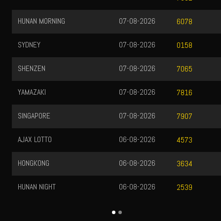
HUNAN MORNING
07-08-2026
6078
SYDNEY
07-08-2026
0158
SHENZEN
07-08-2026
7065
YAMAZAKI
07-08-2026
7816
SINGAPORE
07-08-2026
7907
AJAX LOTTO
06-08-2026
4573
HONGKONG
06-08-2026
3634
HUNAN NIGHT
06-08-2026
2539