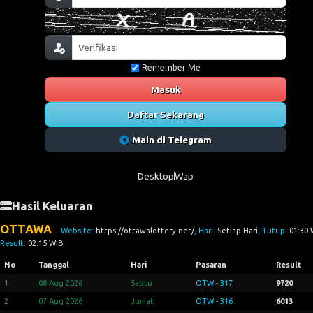
Remember Me
Masuk
Daftar Sekarang
Main di Telegram
Desktop
Wap
Hasil Keluaran
OTTAWA
Website:
https://ottawalottery.net/
, Hari:
Setiap Hari
, Tutup:
01:30 
Result:
02:15 WIB
No
Tanggal
Hari
Pasaran
Result
1
08 Aug 2026
Sabtu
OTW - 317
9720
2
07 Aug 2026
Jumat
OTW - 316
6013