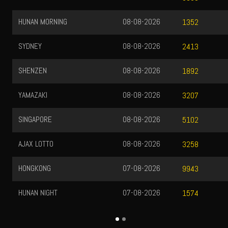
HUNAN MORNING
08-08-2026
1352
SYDNEY
08-08-2026
2413
SHENZEN
08-08-2026
1892
YAMAZAKI
08-08-2026
3207
SINGAPORE
08-08-2026
5102
AJAX LOTTO
08-08-2026
3258
HONGKONG
07-08-2026
9943
HUNAN NIGHT
07-08-2026
1574