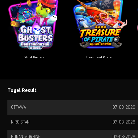
Ghost Busters
Treasure of Pirate
Togel Result
OTTAWA
07-08-2026
KIRGISTAN
07-08-2026
HUNAN MORNING
07-08-2026