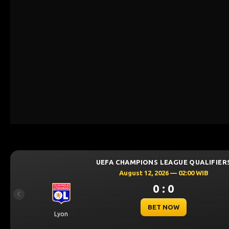
S LEAGUE QUALIFIERS
 2026 — 02:00 WIB
0 : 0
Previous
ET NOW
Sparta Praha
SK Sturm Gr