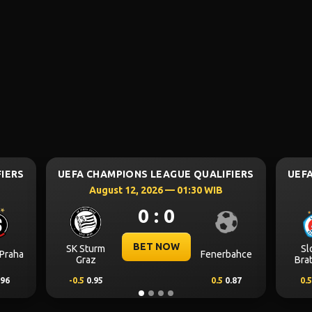
le of Alliance
Color Bingo
Book of Eg
8/8/2026
7/8/2026
7/8/2026
era Panda
Treasures of Egypt
Bandito Ret
IERS
E-FOOTBALL F24 ELITE CLUB FRIENDLY
E-
August 8, 2026 — 05:30 WIB
0 : 1
BET NOW
Saint-
e-Atletico
e-Inter Milan
oise
Madrid
e-F
1.00
0.00
0.48
0.00
-0.72
-1
gar Frenzy
Neko x Neko
Fortune Ho