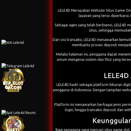
LELE4D Merupakan Website Situs Game Onli
layanan yang terus diperbaru
Sebagai agen yang telah berlisensi,
LELE4D
me
situs, sehingga memudah
Dari sisi transaksi, LELE4D menawarkan kemu
membantu proses deposit menjadi leb
Melalui halaman ini, pengguna dapat menemu
umum mengenai sistem dan fitur yang terse
LELE4D 
LELE4D
hadir sebagai platform hiburan digi
pengguna di Indonesia. Dengan tampilan webs
Platform ini menawarkan berbagai jenis permai
login, hingga transaksi deposit dan w
Keunggulan
Bagi pengguna yang mencari situs game slot 