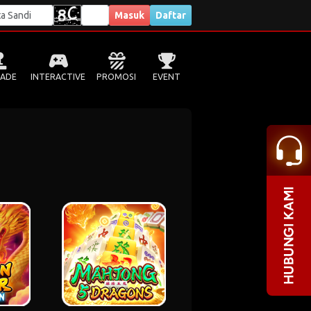
us Slot Gacor Dan Agen Betting Terpercaya Saat Ini
Masuk
Daftar
ADE
INTERACTIVE
PROMOSI
EVENT