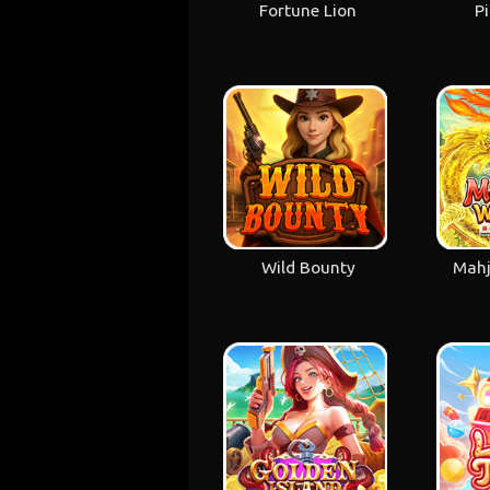
Fortune Lion
P
Wild Bounty
Mahj