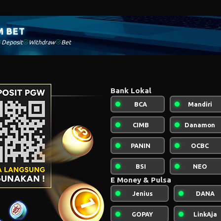
M BET
Deposit
Withdraw
Bet
Bank Lokal
 of Gold Miner
G Kong
Master of Gol
BCA
Mandiri
2
CIMB
Danamon
PANIN
OCBC
BSI
NEO
E Money & Pulsa
Jenius
DANA
ypto Verse
Thriller Town
DJ Seal
GOPAY
LinkAja