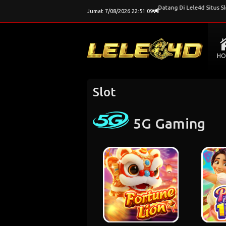
Selamat Datang Di Lele4d Situs Slot Gac
Jumat 7/08/2026 22:51:10
HO
Slot
5G Gaming