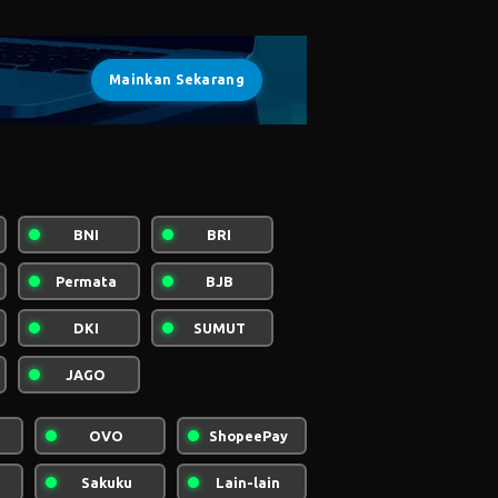
Mainkan Sekarang
d Miner
Golden Legend
BNI
BRI
Permata
BJB
DKI
SUMUT
JAGO
OVO
ShopeePay
Kung Fu Leopard
Sakuku
Lain-lain