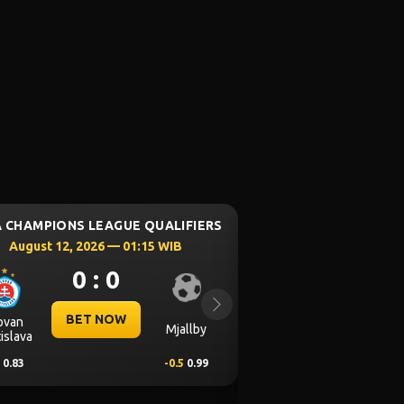
ypt
Give Me Fire
urns
Golden Rhino
FOOTBALL F24 INTERNATIONAL
FRIENDLY
August 8, 2026 — 05:45 WIB
0 : 0
Next
BET NOW
e-
inland
Netherlands
-0.77
1
0.53
rses
God of Fortune