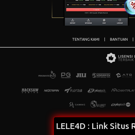
TENTANG KAMI
|
BANTUAN
|
Grimoire
Th
LELE4D : Link Situs