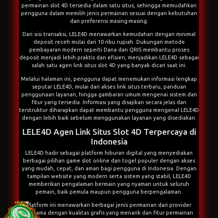
permainan slot 4D tersedia dalam satu situs, sehingga memudahkan
pengguna dalam memilih jenis permainan sesuai dengan kebutuhan
dan preferensi masing-masing.
Dari sisi transaksi, LELE4D menawarkan kemudahan dengan minimal
deposit receh mulai dari 10 ribu rupiah. Dukungan metode
pembayaran modern seperti Dana dan QRIS membantu proses
deposit menjadi lebih praktis dan efisien, menjadikan LELE4D sebagai
salah satu agen link situs slot 4D yang banyak dicari saat ini.
Melalui halaman ini, pengguna dapat menemukan informasi lengkap
seputar LELE4D, mulai dari akses link situs terbaru, panduan
penggunaan layanan, hingga gambaran umum mengenai sistem dan
fitur yang tersedia. Informasi yang disajikan secara jelas dan
terstruktur diharapkan dapat membantu pengguna mengenal LELE4D
dengan lebih baik sebelum menggunakan layanan yang disediakan.
LELE4D Agen Link Situs Slot 4D Terpercaya di
Indonesia
LELE4D
hadir sebagai platform hiburan digital yang menyediakan
berbagai pilihan game slot online dan togel populer dengan akses
yang mudah, cepat, dan aman bagi pengguna di Indonesia. Dengan
tampilan website yang modern serta sistem yang stabil, LELE4D
memberikan pengalaman bermain yang nyaman untuk seluruh
pemain, baik pemula maupun pengguna berpengalaman.
Platform ini menawarkan berbagai jenis permainan dari provider
ternama dengan kualitas grafis yang menarik dan fitur permainan