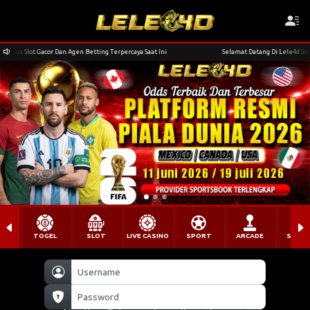
lot Gacor Dan Agen Betting Terpercaya Saat Ini
Selamat Datang Di Lele4d Situs Slot Ga
TOGEL
SLOT
LIVE CASINO
SPORT
ARCADE
SABU