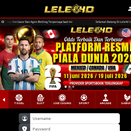
tus Slot Gacor Dan Agen Betting Terpercaya Saat Ini
Selamat Datang Di Lele4d Situs S
TOGEL
SLOT
LIVE CASINO
SPORT
ARCADE
SABU