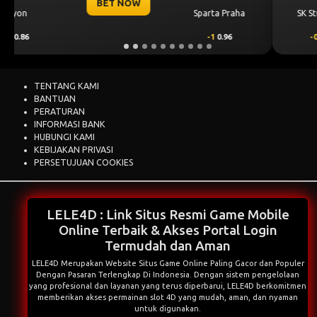
BET NOW
a
SK Sturm Graz
Fenerbahce
-0.5
0.95
0.5
0.87
TENTANG KAMI
BANTUAN
PERATURAN
INFORMASI BANK
HUBUNGI KAMI
KEBIJAKAN PRIVASI
PERSETUJUAN COOKIES
LELE4D : Link Situs Resmi Game Mobile
Online Terbaik & Akses Portal Login
Termudah dan Aman
LELE4D Merupakan Website Situs Game Online Paling Gacor dan Populer
Dengan Pasaran Terlengkap Di Indonesia. Dengan sistem pengelolaan
yang profesional dan layanan yang terus diperbarui, LELE4D berkomitmen
memberikan akses permainan slot 4D yang mudah, aman, dan nyaman
untuk digunakan.