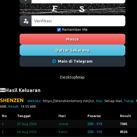
Remember Me
Masuk
Daftar Sekarang
Main di Telegram
Desktop
Wap
Hasil Keluaran
SHENZEN
Website:
https://shenzhenlottery.net/cn
, Hari:
Setiap Hari
, Tutup:
WIB
, Result:
14:55 WIB
No
Tanggal
Hari
Pasaran
Result
1
07 Aug 2026
Jumat
SZN - 319
7065
2
06 Aug 2026
Kamis
SZN - 318
8326