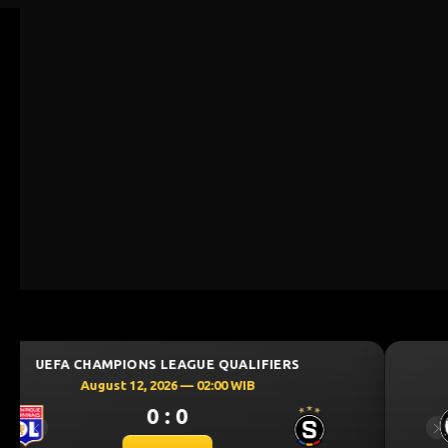
UEFA CHAMPIONS LEAGUE QUALIFIERS
August 12, 2026 — 01:30 WIB
0 : 0
Previous
Ne