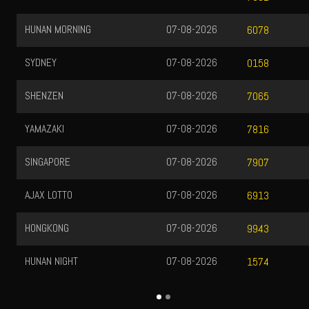
HUNAN MORNING
07-08-2026
6078
SYDNEY
07-08-2026
0158
SHENZEN
07-08-2026
7065
YAMAZAKI
07-08-2026
7816
SINGAPORE
07-08-2026
7907
AJAX LOTTO
07-08-2026
6913
HONGKONG
07-08-2026
9943
HUNAN NIGHT
07-08-2026
1574