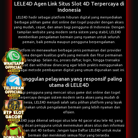
LELE4D Agen Link Situs Slot 4D Terpercaya di
Indonesia
LELE4D
hadir sebagai platform hiburan digital yang menyediakan
berbagai pilihan game slot online dan togel populer dengan akses
yang mudah, cepat, dan aman bagi pengguna di Indonesia. Dengan
tampilan website yang modern serta sistem yang stabil, LELE4D
memberikan pengalaman bermain yang nyaman untuk seluruh
pemain, baik pemula maupun pengguna berpengalaman.
Platform ini menawarkan berbagai jenis permainan dari provider
ternama dengan kualitas grafis yang menarik dan fitur permainan
yang lengkap. Selain itu, proses daftar, login, hingga transaksi
deposit dan withdraw dirancang agar lebih praktis menggunakan
berbagai metode pembayaran digital yang umum digunakan saat ini.
Keunggulan pelayanan yang responsif paling
utama di LELE4D
Bagi pengguna yang mencari situs game slot online dan togel
terpercaya dengan sistem modern serta akses yang mudah di
Indonesia, LELE4D menjadi salah satu pilihan platform yang layak
digunakan untuk pengalaman bermain yang lebih nyaman dan
efisien.
LELE4D juga dikenal sebagai situs
lele 4d gacor
atau
lele 4d
, yang
sering dicari pengguna untuk menemukan akses situs dan informasi
layanan slot 4D terbaru. Jangan lupa
Daftar LELE4D
untuk mulai
bermain dan menikmati semua fitur yang tersedia.