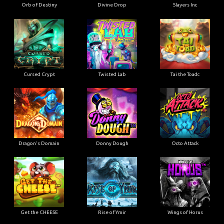
Orb of Destiny
Divine Drop
Slayers Inc
Cursed Crypt
Twisted Lab
Tai the Toadc
Dragon's Domain
Donny Dough
Octo Attack
Get the CHEESE
Rise of Ymir
Wings of Horus