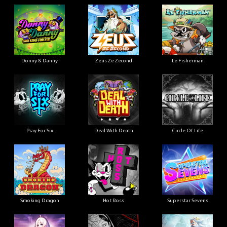
Donny & Danny
Zeus Ze Zecond
Le Fisherman
Pray For Six
Deal With Death
Circle Of Life
Smoking Dragon
Hot Ross
Superstar Sevens