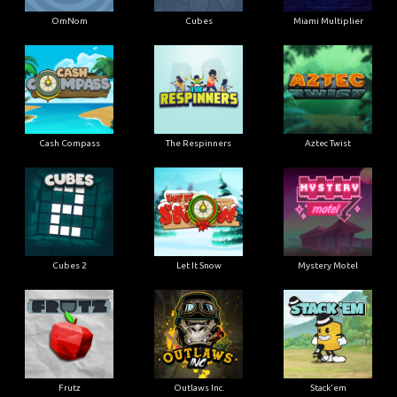
OmNom
Cubes
Miami Multiplier
Cash Compass
The Respinners
Aztec Twist
Cubes 2
Let It Snow
Mystery Motel
Frutz
Outlaws Inc.
Stack'em