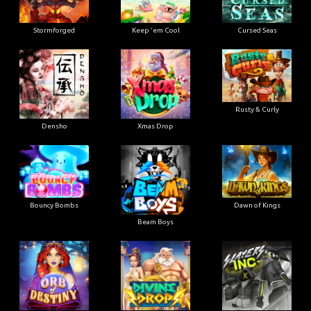
Stormforged
Keep 'em Cool
Cursed Seas
Rusty & Curly
Densho
Xmas Drop
Bouncy Bombs
Dawn of Kings
Beam Boys