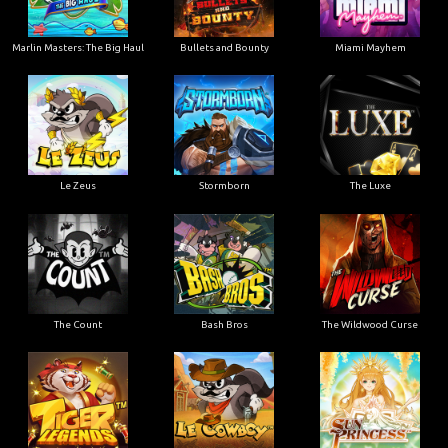
Marlin Masters: The Big Haul
Bullets and Bounty
Miami Mayhem
Le Zeus
Stormborn
The Luxe
The Count
Bash Bros
The Wildwood Curse