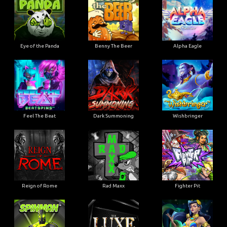
Eye of the Panda
Benny The Beer
Alpha Eagle
Feel The Beat
Dark Summoning
Wishbringer
Reign of Rome
Rad Maxx
Fighter Pit