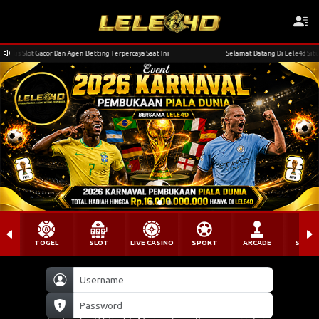
ng Terpercaya Saat Ini
Selamat Datang Di Lele4d Situs Slot Gacor Dan Agen Betting Ter
TOGEL
SLOT
LIVE CASINO
SPORT
ARCADE
SABU