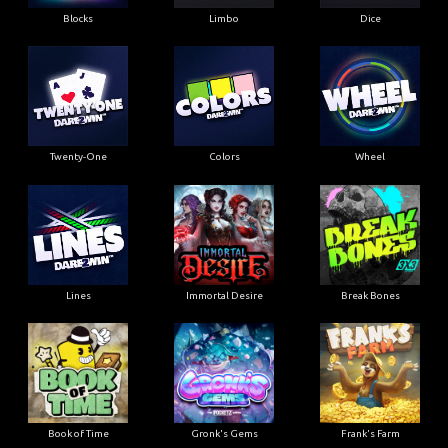
Blocks
Limbo
Dice
Twenty-One
Colors
Wheel
Lines
Immortal Desire
Break Bones
Book of Time
Gronk's Gems
Frank's Farm