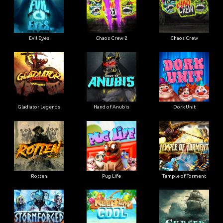
Evil Eyes
Chaos Crew 2
Chaos Crew
Gladiator Legends
Hand of Anubis
Dork Unit
Rotten
Pug Life
Temple of Torment