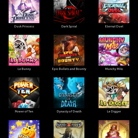
Dusk Princess
Dark Spiral
Eternal Duel
Le Bunny
Epic Bullets and Bounty
Munchy Milo
Power of Ten
Dynasty of Death
Le Digger