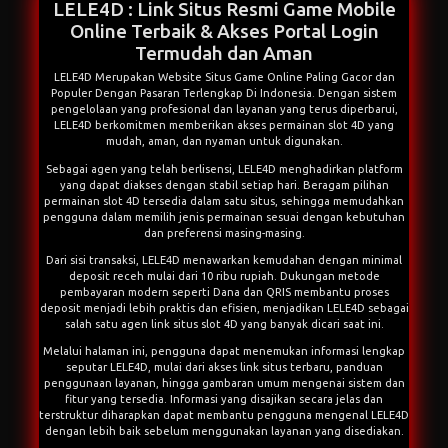
LELE4D : Link Situs Resmi Game Mobile
Online Terbaik & Akses Portal Login
Termudah dan Aman
LELE4D Merupakan Website Situs Game Online Paling Gacor dan
Populer Dengan Pasaran Terlengkap Di Indonesia. Dengan sistem
pengelolaan yang profesional dan layanan yang terus diperbarui,
LELE4D berkomitmen memberikan akses permainan slot 4D yang
mudah, aman, dan nyaman untuk digunakan.
Sebagai agen yang telah berlisensi,
LELE4D
menghadirkan platform
yang dapat diakses dengan stabil setiap hari. Beragam pilihan
permainan slot 4D tersedia dalam satu situs, sehingga memudahkan
pengguna dalam memilih jenis permainan sesuai dengan kebutuhan
dan preferensi masing-masing.
Dari sisi transaksi, LELE4D menawarkan kemudahan dengan minimal
deposit receh mulai dari 10 ribu rupiah. Dukungan metode
pembayaran modern seperti Dana dan QRIS membantu proses
deposit menjadi lebih praktis dan efisien, menjadikan LELE4D sebagai
salah satu agen link situs slot 4D yang banyak dicari saat ini.
Melalui halaman ini, pengguna dapat menemukan informasi lengkap
seputar LELE4D, mulai dari akses link situs terbaru, panduan
penggunaan layanan, hingga gambaran umum mengenai sistem dan
fitur yang tersedia. Informasi yang disajikan secara jelas dan
terstruktur diharapkan dapat membantu pengguna mengenal LELE4D
dengan lebih baik sebelum menggunakan layanan yang disediakan.