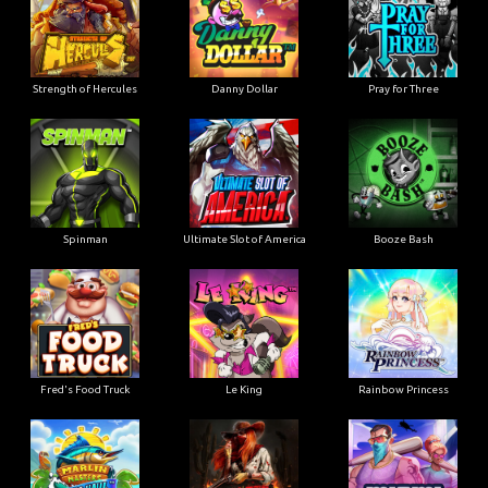
Strength of Hercules
Danny Dollar
Pray for Three
Ultimate Slot of America
Booze Bash
Spinman
Le King
Fred's Food Truck
Rainbow Princess