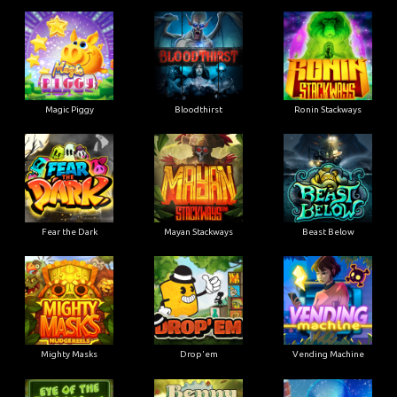
Magic Piggy
Bloodthirst
Ronin Stackways
Fear the Dark
Mayan Stackways
Beast Below
Mighty Masks
Drop'em
Vending Machine