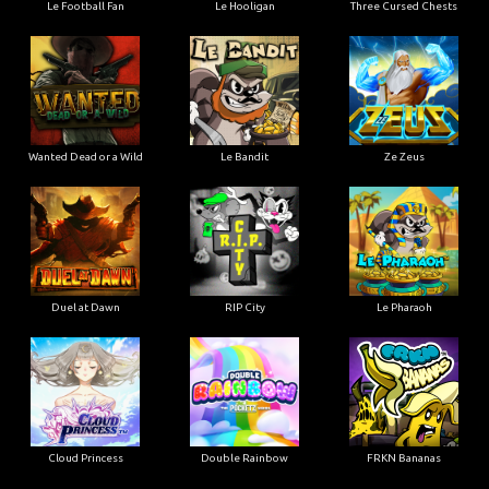
Le Football Fan
Le Hooligan
Three Cursed Chests
Wanted Dead or a Wild
Le Bandit
Ze Zeus
Duel at Dawn
RIP City
Le Pharaoh
Cloud Princess
Double Rainbow
FRKN Bananas