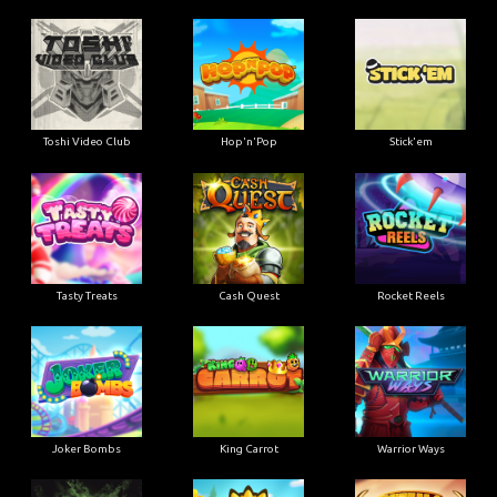
Toshi Video Club
Hop'n'Pop
Stick'em
Tasty Treats
Cash Quest
Rocket Reels
Joker Bombs
King Carrot
Warrior Ways