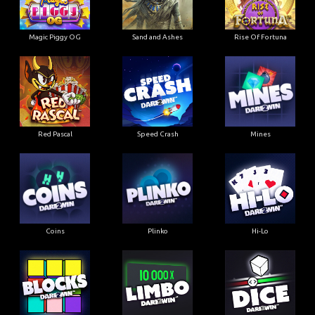
Magic Piggy OG
Sand and Ashes
Rise Of Fortuna
Red Pascal
Speed Crash
Mines
Coins
Plinko
Hi-Lo