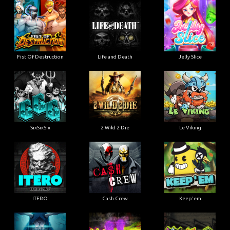
Fist Of Destruction
Life and Death
Jelly Slice
SixSixSix
2 Wild 2 Die
Le Viking
ITERO
Cash Crew
Keep'em