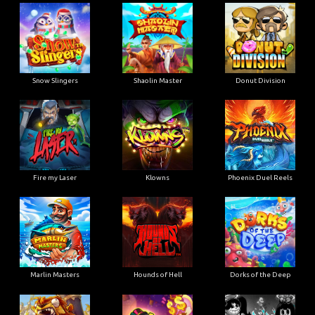
Snow Slingers
Shaolin Master
Donut Division
Fire my Laser
Klowns
Phoenix Duel Reels
Marlin Masters
Hounds of Hell
Dorks of the Deep