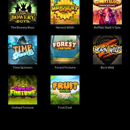
The Bowery Boys
Harvest Wilds
Buffalo Stack'n'Sync
Time Spinners
Forest Fortune
Born Wild
Undead Fortune
Fruit Duel