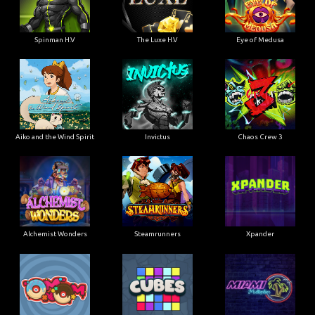
Spinman H.V
The Luxe H.V
Eye of Medusa
Aiko and the Wind Spirit
Invictus
Chaos Crew 3
Alchemist Wonders
Steamrunners
Xpander