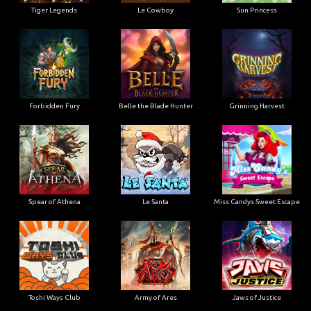
Tiger Legends
Le Cowboy
Sun Princess
Forbidden Fury
Belle the Blade Hunter
Grinning Harvest
Spear of Athena
Le Santa
Miss Candys Sweet Escape
Toshi Ways Club
Army of Ares
Jaws of Justice