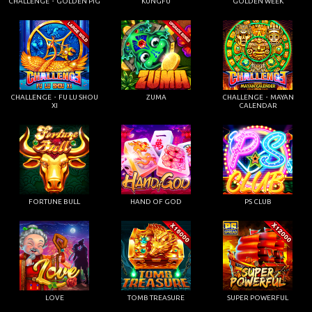
CHALLENGE・GOLDEN PIG
KUNGFU
GOLDEN WEEK
CHALLENGE・FU LU SHOU
ZUMA
CHALLENGE・MAYAN
XI
CALENDAR
FORTUNE BULL
HAND OF GOD
PS CLUB
LOVE
TOMB TREASURE
SUPER POWERFUL