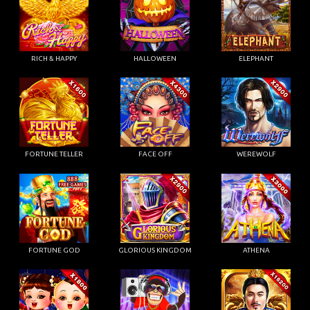
RICH & HAPPY
HALLOWEEN
ELEPHANT
FORTUNE TELLER
FACE OFF
WEREWOLF
FORTUNE GOD
GLORIOUS KINGDOM
ATHENA