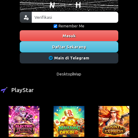
Remember Me
Masuk
Daftar Sekarang
Main di Telegram
Desktop
Wap
PlayStar