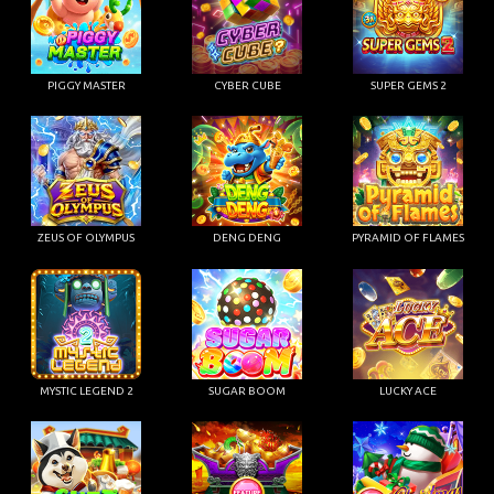
PIGGY MASTER
CYBER CUBE
SUPER GEMS 2
ZEUS OF OLYMPUS
DENG DENG
PYRAMID OF FLAMES
MYSTIC LEGEND 2
SUGAR BOOM
LUCKY ACE