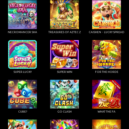
NECROMANCER SHA
TREASURES OF AZTEC Z
CAISHEN・LUCKY SPREAD
SUPER LUCKY
SUPER WIN
FOR THE HORDE
CUBE?
GO CLASH
WHAT THE FA