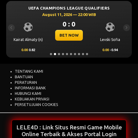
UEFA CHAMPIONS LEAGUE QUALIFIERS
August 11, 2026 — 22:00 WIB
0 : 0
Previous
Next
BET NOW
Kairat Almaty (n)
Levski Sofia
0.00
0.82
0.00
-0.94
TENTANG KAMI
BANTUAN
PERATURAN
INFORMASI BANK
HUBUNGI KAMI
KEBIJAKAN PRIVASI
PERSETUJUAN COOKIES
LELE4D : Link Situs Resmi Game Mobile
Online Terbaik & Akses Portal Login