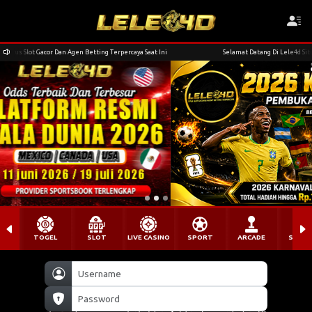
r Dan Agen Betting Terpercaya Saat Ini
Selamat Datang Di Lele4d Situs Slot Gacor Dan
TOGEL
SLOT
LIVE CASINO
SPORT
ARCADE
SABU