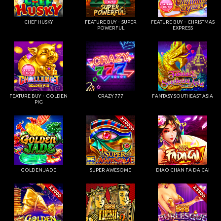
CHEF HUSKY
FEATURE BUY・SUPER
FEATURE BUY・CHRISTMAS
POWERFUL
EXPRESS
FEATURE BUY・GOLDEN
CRAZY 777
FANTASY SOUTHEAST ASIA
PIG
GOLDEN JADE
SUPER AWESOME
DIAO CHAN FA DA CAI