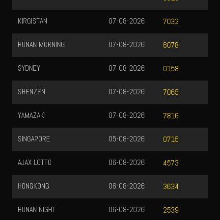
RGISTAN
07-08-2026
HK SIANG
7032
NAN MORNING
07-08-2026
MALAYSIA
6078
YDNEY
07-08-2026
0158
HENZEN
07-08-2026
7065
MAZAKI
07-08-2026
7816
NGAPORE
05-08-2026
0715
AX LOTTO
06-08-2026
4573
ONGKONG
06-08-2026
3634
NAN NIGHT
06-08-2026
2539