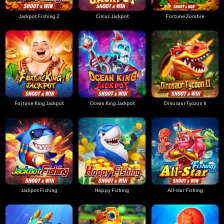
Jackpot Fishing 2
Circus Jackpot
Fortune Zombie
Fortune King Jackpot
Ocean King Jackpot
Dinosaur Tycoon II
Jackpot Fishing
Happy Fishing
All-star Fishing